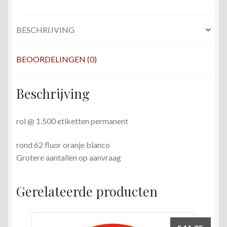
fluor
oranje
BESCHRIJVING
blanco
FSC
Mix
BEOORDELINGEN (0)
Credit
aantal
Beschrijving
rol @ 1.500 etiketten permanent
rond 62 fluor oranje blanco
Grotere aantallen op aanvraag
Gerelateerde producten