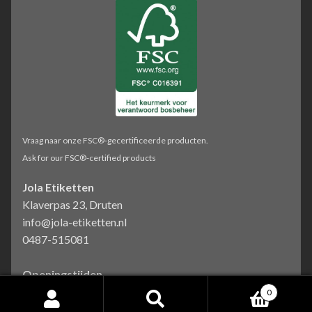
Vraag naar onze FSC®-gecertificeerde producten.
Ask for our FSC®-certified products
Jola Etiketten
Klaverpas 23, Druten
info@jola-etiketten.nl
0487-515081
Openingstijden
Ma-Vr: 09:00-17:00
0
Zoeken
Zoeken