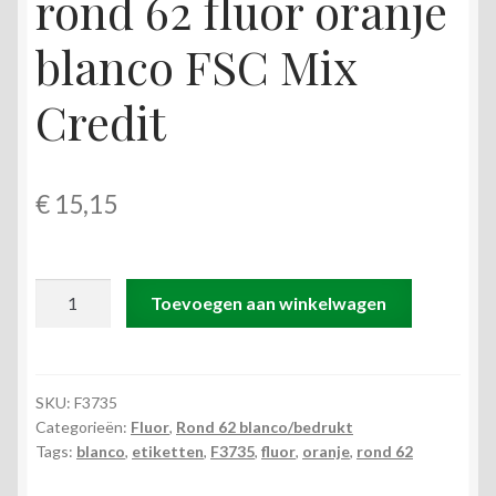
rond 62 fluor oranje
blanco FSC Mix
Credit
€
15,15
F3735
Toevoegen aan winkelwagen
rol
@
1.500
etiketten
SKU:
F3735
Categorieën:
Fluor
,
Rond 62 blanco/bedrukt
permanent
Tags:
blanco
,
etiketten
,
F3735
,
fluor
,
oranje
,
rond 62
rond
62