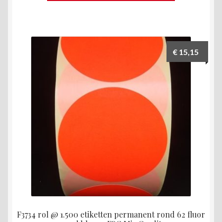
€
15,15
F3734 rol @ 1.500 etiketten permanent rond 62 fluor