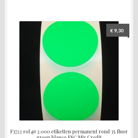
€
9,30
F3722 rol @ 2.000 etiketten permanent rond 35 fluor
groen blanco FSC Mix Credit