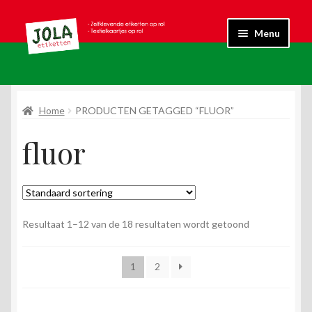
Ga
Ga
Menu
door
naar
naar
de
Submen
Fluor
navigatie
inhoud
uitvouw
Submen
Home
PRODUCTEN GETAGGED “FLUOR”
Kraft
uitvouw
fluor
Submen
Standaard
uitvouw
Submen
Textielkaartje
uitvouw
Submen
Wit
Resultaat 1–12 van de 18 resultaten wordt getoond
uitvouw
Submen
Labels
1
2
uitvouw