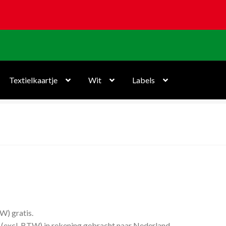
Textielkaartje
Wit
Labels
W) gratis.
 (excl. BTW) in rekening gebracht naar Nederland
.