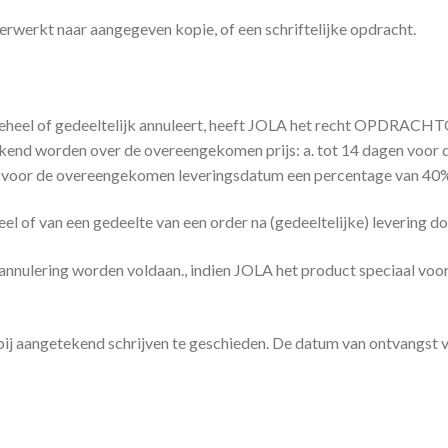
rkt naar aangegeven kopie, of een schriftelijke opdracht.
el of gedeeltelijk annuleert, heeft JOLA het recht OPDRACHTG
ekend worden over de overeengekomen prijs: a. tot 14 dagen voo
n voor de overeengekomen leveringsdatum een percentage van 40
eel of van een gedeelte van een order na (gedeeltelijke) levering 
ke annulering worden voldaan., indien JOLA het product speciaa
jk bij aangetekend schrijven te geschieden. De datum van ontvangst