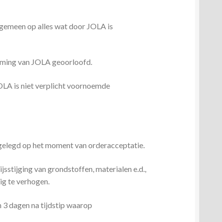
emeen op alles wat door JOLA is
ming van JOLA geoorloofd.
LA is niet verplicht voornoemde
pgelegd op het moment van orderacceptatie.
sstijging van grondstoffen, materialen e.d.,
ig te verhogen.
3 dagen na tijdstip waarop