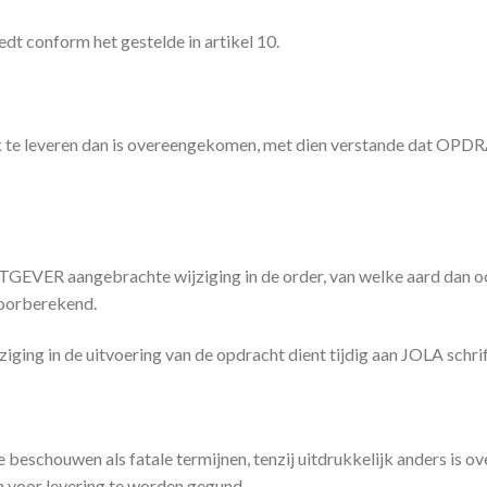
edt conform het gestelde in artikel 10.
k te leveren dan is overeengekomen, met dien verstande dat OP
GEVER aangebrachte wijziging in de order, van welke aard dan o
orberekend.
g in de uitvoering van de opdracht dient tijdig aan JOLA schri
 beschouwen als fatale termijnen, tenzij uitdrukkelijk anders is ov
oor levering te worden gegund.