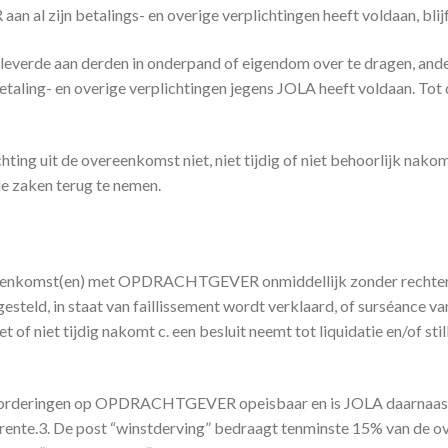
 al zijn betalings- en overige verplichtingen heeft voldaan, bli
erde aan derden in onderpand of eigendom over te dragen, anders
taling- en overige verplichtingen jegens JOLA heeft voldaan. 
 uit de overeenkomst niet, niet tijdig of niet behoorlijk nakomt
de zaken terug te nemen.
reenkomst(en) met OPDRACHTGEVER onmiddellijk zonder rechterli
d, in staat van faillissement wordt verklaard, of surséance van
 of niet tijdig nakomt c. een besluit neemt tot liquidatie en/of sti
le vorderingen op OPDRACHTGEVER opeisbaar en is JOLA daarnaast 
 rente.3. De post “winstderving” bedraagt tenminste 15% van de