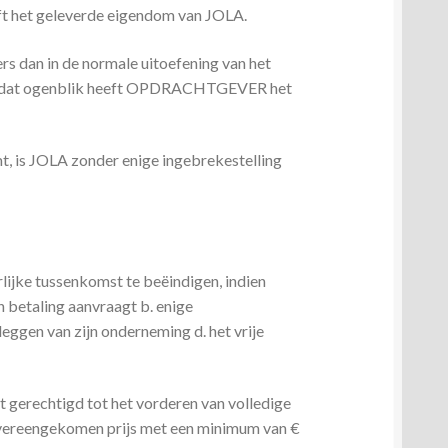
jft het geleverde eigendom van JOLA.
 dan in de normale uitoefening van het
Tot dat ogenblik heeft OPDRACHTGEVER het
, is JOLA zonder enige ingebrekestelling
jke tussenkomst te beëindigen, indien
 betaling aanvraagt b. enige
lleggen van zijn onderneming d. het vrije
gerechtigd tot het vorderen van volledige
 overeengekomen prijs met een minimum van €