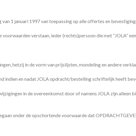
van 1 januari 1997 van toepassing op alle offertes en bevestigin
orwaarden verstaan, ieder (rechts)persoon die met “JOLA” een o
en, hetzij in de vorm van prijslijsten, mondeling en andere verklar
nd indien en nadat JOLA opdracht/bestelling schriftelijk heeft bev
ijzigingen in de overeenkomst door of namens JOLA zijn alleen bin
gegaan onder de opschortende voorwaarde dat OPDRACHTGEVER, u