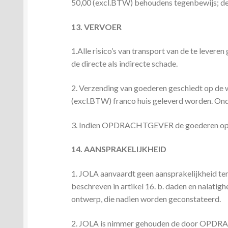
50,00 (excl.BTW) behoudens tegenbewijs; de 
13. VERVOER
1.Alle risico’s van transport van de te le
de directe als indirecte schade.
2. Verzending van goederen geschiedt op de 
(excl.BTW) franco huis geleverd worden. Ond
3. Indien OPDRACHTGEVER de goederen op een
14. AANSPRAKELIJKHEID
1. JOLA aanvaardt geen aansprakelijkheid te
beschreven in artikel 16. b. daden en na
ontwerp, die nadien worden geconstateerd.
2. JOLA is nimmer gehouden de door OPDRA