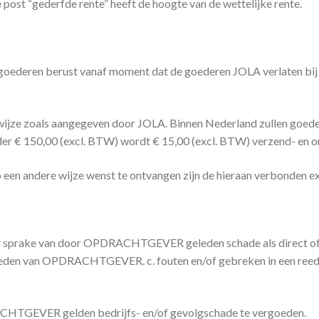
post “gederfde rente” heeft de hoogte van de wettelijke rente.
veren goederen berust vanaf moment dat de goederen JOLA verlat
wijze zoals aangegeven door JOLA. Binnen Nederland zullen goed
er € 150,00 (excl. BTW) wordt € 15,00 (excl. BTW) verzend- en o
 andere wijze wenst te ontvangen zijn de hieraan verbonden ext
r sprake van door OPDRACHTGEVER geleden schade als direct of i
latigheden van OPDRACHTGEVER. c. fouten en/of gebreken in ee
CHTGEVER gelden bedrijfs- en/of gevolgschade te vergoeden.