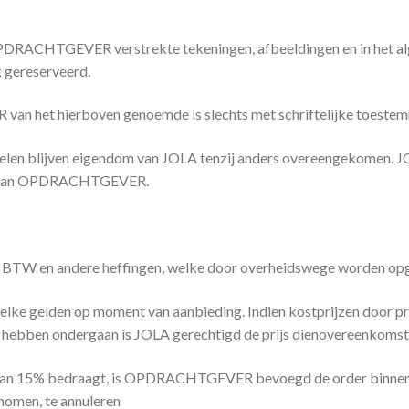
DRACHTGEVER verstrekte tekeningen, afbeeldingen en in het alg
 gereserveerd.
 het hierboven genoemde is slechts met schriftelijke toestem
len blijven eigendom van JOLA tenzij anders overeengekomen. JO
ve van OPDRACHTGEVER.
usief BTW en andere heffingen, welke door overheidswege worden o
welke gelden op moment van aanbieding. Indien kostprijzen door prij
 hebben ondergaan is JOLA gerechtigd de prijs dienovereenkomst
r dan 15% bedraagt, is OPDRACHTGEVER bevoegd de order binnen 
men, te annuleren