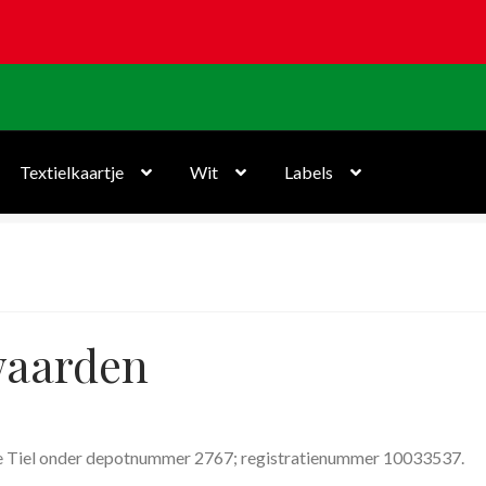
Textielkaartje
Wit
Labels
waarden
te Tiel onder depotnummer 2767; registratienummer 10033537.