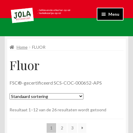
Ga
Ga
Menu
door
naar
naar
de
Submen
Fluor
navigatie
inhoud
uitvouw
Submen
Home
FLUOR
Kraft
uitvouw
Fluor
Submen
Standaard
uitvouw
Submen
Textielkaartje
FSC®-gecertificeerd SCS-COC-000652-APS
uitvouw
Submen
Wit
uitvouw
Submen
Resultaat 1–12 van de 26 resultaten wordt getoond
Labels
uitvouw
1
2
3