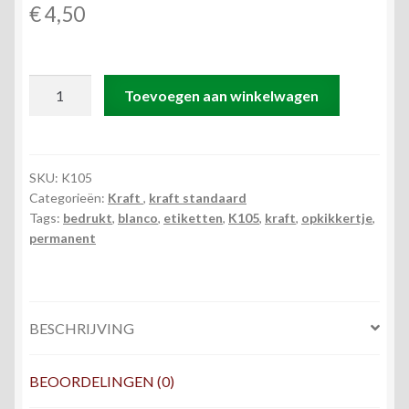
€
4,50
K105
Toevoegen aan winkelwagen
rol
@
500
permanent
SKU:
K105
Categorieën:
Kraft
,
kraft standaard
rond
Tags:
bedrukt
,
blanco
,
etiketten
,
K105
,
kraft
,
opkikkertje
,
35
permanent
kraft
zwart
bedrukt
opkikkertje
BESCHRIJVING
aantal
BEOORDELINGEN (0)