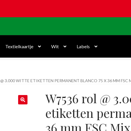
Textielkaartje
Wit
Labels
 @ 3.000 WITTE ETIKETTEN PERMANENT BLANCO 75 X 36 MM FSC 
W7536 rol @ 3.0
etiketten perma
36 mm FSC Mix 