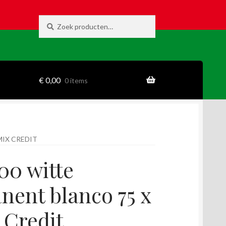
Zoeken
Zoeken
naar:
€
0,00
0 items
MIX CREDIT
00 witte
nent blanco 75 x
Credit