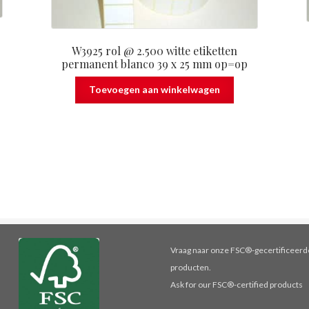
W3925 rol @ 2.500 witte etiketten
permanent blanco 39 x 25 mm op=op
Toevoegen aan winkelwagen
Vraag naar onze FSC®-gecertificeerd
producten.
Ask for our FSC®-certified products