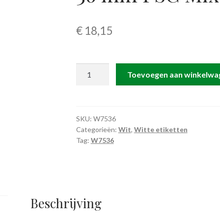
€
18,15
W7536
Toevoegen aan winkelwa
rol
@
3.000
witte
SKU:
W7536
Categorieën:
Wit
,
Witte etiketten
etiketten
Tag:
W7536
permanent
blanco
75
x
36
Beschrijving
mm
FSC