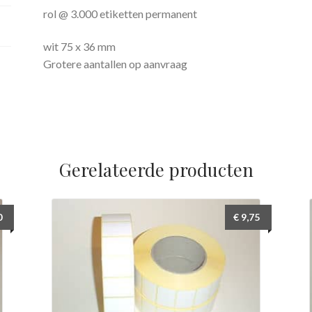
Mix
rol @ 3.000 etiketten permanent
Credit
wit 75 x 36 mm
aantal
Grotere aantallen op aanvraag
Gerelateerde producten
0
€
9,75