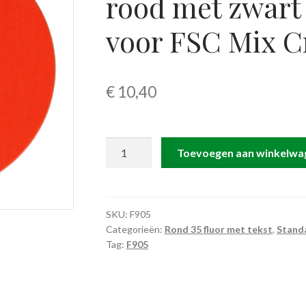
rood met zwart
voor FSC Mix C
€
10,40
F905
Toevoegen aan winkelwa
rol
@
2.000
etiketten
SKU:
F905
Categorieën:
Rond 35 fluor met tekst
,
Stand
permanent
Tag:
F905
rond
35
mm
fluor