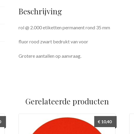
rood
Beschrijving
met
zwart
bedrukt
rol @ 2.000 etiketten permanent rond 35 mm
van
fluor rood zwart bedrukt van voor
voor
FSC
Grotere aantallen op aanvraag.
Mix
Credit
aantal
Gerelateerde producten
0
€
10,40