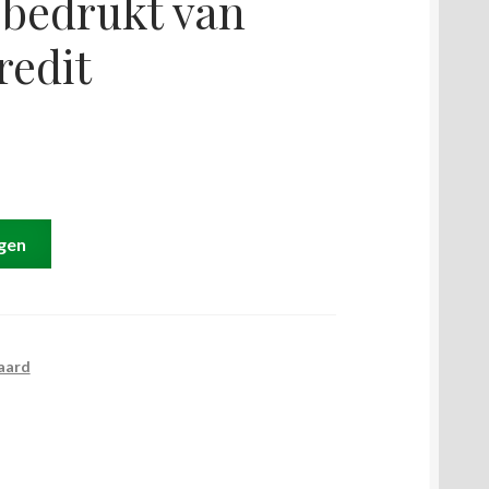
 bedrukt van
redit
gen
aard