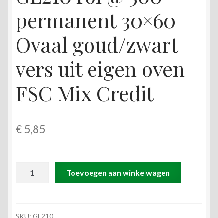
permanent 30×60
Ovaal goud/zwart
vers uit eigen oven
FSC Mix Credit
€
5,85
GL210
Toevoegen aan winkelwagen
rol
@
500
permanent
SKU:
GL210