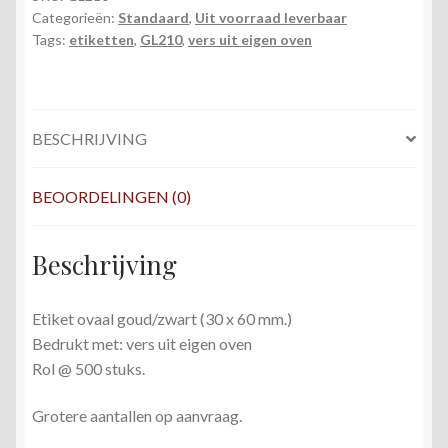
Categorieën:
Standaard
,
Uit voorraad leverbaar
30x60
Tags:
etiketten
,
GL210
,
vers uit eigen oven
Ovaal
goud/zwart
vers
uit
BESCHRIJVING
eigen
oven
FSC
BEOORDELINGEN (0)
Mix
Credit
Beschrijving
aantal
Etiket ovaal goud/zwart (30 x 60 mm.)
Bedrukt met: vers uit eigen oven
Rol @ 500 stuks.
Grotere aantallen op aanvraag.