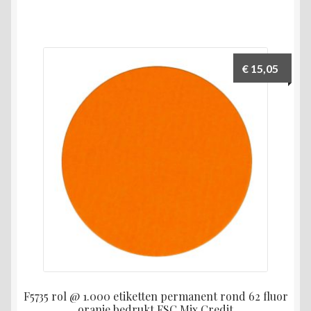
€
15,05
F5735 rol @ 1.000 etiketten permanent rond 62 fluor
oranje bedrukt FSC Mix Credit