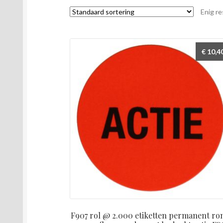
Enig re
€
10,4
F907 rol @ 2.000 etiketten permanent ro