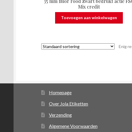
35 mm fluor rood zwart bedrukt actie FS
Mix credit
Toevoegen aan winkelwagen
Enig re
Homepage
Over Jola Etiketten
Verzending
Algemene Voorwaarden