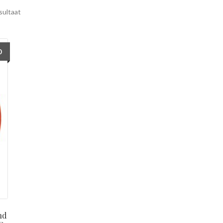
sultaat
0
nd