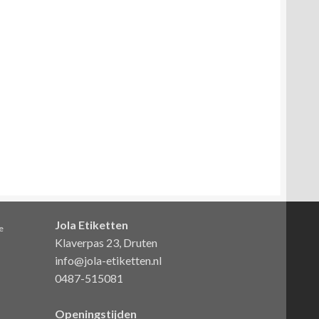
Jola Etiketten
e
Klaverpas 23, Druten
info@jola-etiketten.nl
0487-515081
Openingstijden