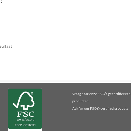
C
sultaat
Vraag naar onze FSC®-gecertificeerd
producten.
Ask for our FSC®-certified products