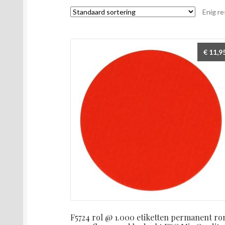
Enig re
€
11,9
F5724 rol @ 1.000 etiketten permanent r