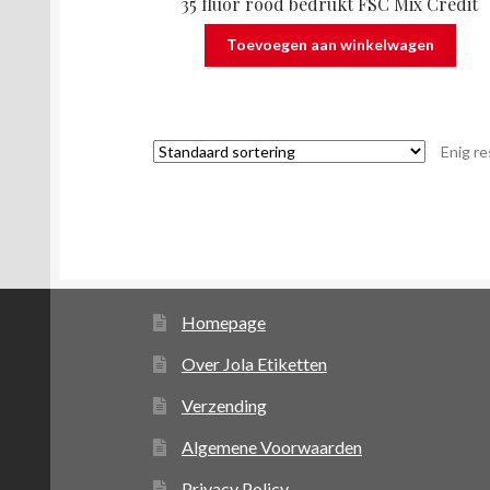
35 fluor rood bedrukt FSC Mix Credit
Toevoegen aan winkelwagen
Enig re
Homepage
Over Jola Etiketten
Verzending
Algemene Voorwaarden
Privacy Policy