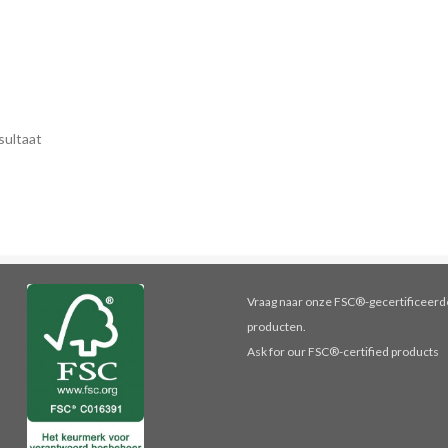
sultaat
Vraag naar onze FSC®-gecertificeerd
producten.
Ask for our FSC®-certified products