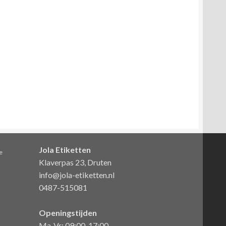
Jola Etiketten
e
Klaverpas 23, Druten
info@jola-etiketten.nl
0487-515081
Openingstijden
Ma-Vr: 09:00-17:00